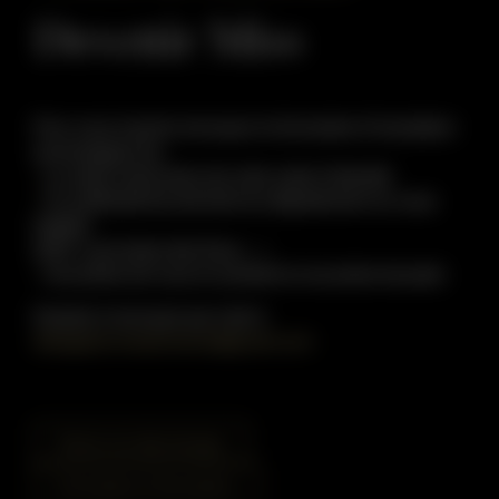
Devenir Miss
Pour vous inscrire renvoyez le formulaire d’inscription
accompagné de :
›
La copie recto/verso de votre carte d’identité
›
Un justificatif de domicile du département où vous
habitez
(EDF, Lyonnaise des Eaux…)
›
Une photo de vous en portrait et une photo de pied.
Dossier à renvoyer par mail à
delegationmisslorraine@gmail.com
Charte de déontologie
Formulaire d'inscription