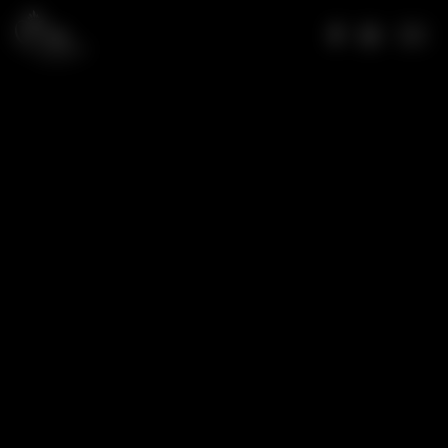
MISS LORRAINE 2026
Votez pour Miss Meurthe-et-Moselle 2026
Votez pour Miss Moselle 2026
Votez pour Miss Hayange 2026
Votez pour Miss Vosges 2026
MISS LORRAINE 2025
Election Miss Lorraine 2025
Votez pour Miss Lorraine 2025
Votez pour Miss Moselle 2025
Votez pour Miss Hayange 2025