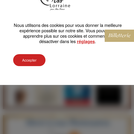
Election Miss Lorraine 2023
Partenaires cadeaux
Votez pour Miss Lorraine 2023
Programme Miss Lorraine 2023
Nous utilisons des cookies pour vous donner la meilleure
Election Miss Meurthe-et-Moselle 2023
expérience possible sur notre site. Vous pouvez en
apprendre plus sur ces cookies et comment les
Billetterie
Election Miss Moselle 2023
désactiver dans les
.
réglages
MISS LORRAINE 2022
Accepter
Election Miss Lorraine 2022
Votez pour Miss Lorraine 2022
MISS LORRAINE 2021
Election Miss Lorraine 2021
Votez pour Miss Lorraine 2021
MISS LORRAINE 2020