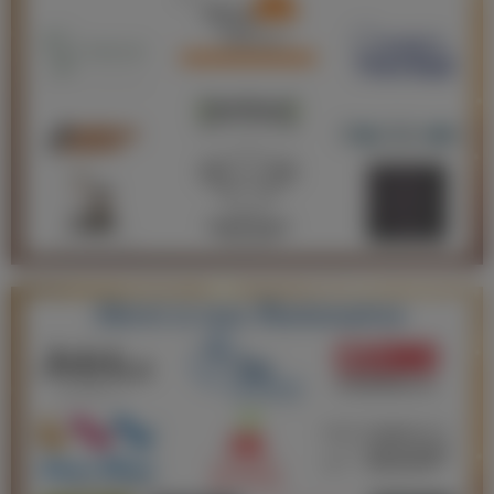
Election Miss Lorraine 2020
Votez pour Miss Lorraine 2020
MISS LORRAINE 2019
Election Miss Lorraine 2019
Election Miss Meurthe-et-Moselle 2019
Election Miss Meuse 2019
Election Miss Moselle 2019
Election Miss Vosges 2019
GALERIE PHOTO
ACTUALITÉS
L’AGENDA
Devenir Miss