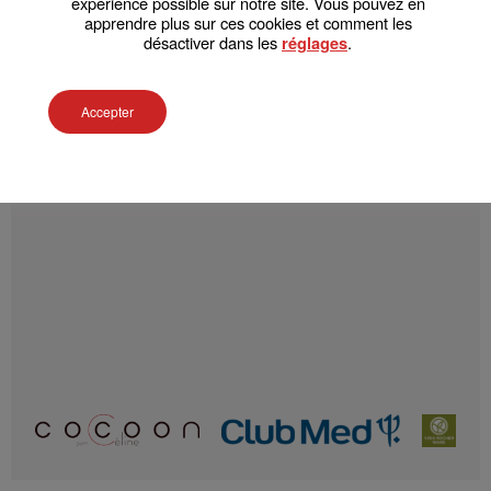
expérience possible sur notre site. Vous pouvez en
apprendre plus sur ces cookies et comment les
désactiver dans les
.
réglages
SAISISSEZ LE CODE
Accepter
Valider